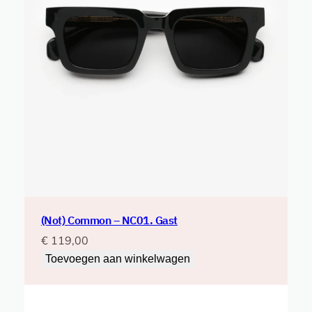
r
e
n
g
e
t
i
a
a
n
t
a
l
(Not) Common – NC01. Gast
€
119,00
Toevoegen aan winkelwagen