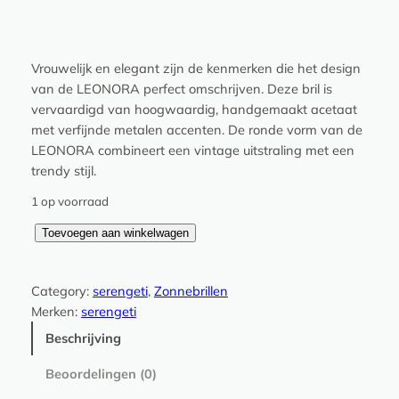
Vrouwelijk en elegant zijn de kenmerken die het design
van de LEONORA perfect omschrijven. Deze bril is
vervaardigd van hoogwaardig, handgemaakt acetaat
met verfijnde metalen accenten. De ronde vorm van de
LEONORA combineert een vintage uitstraling met een
trendy stijl.
1 op voorraad
L
Toevoegen aan winkelwagen
e
o
Category:
serengeti
, 
Zonnebrillen
n
Merken:
serengeti
o
r
Beschrijving
a
Beoordelingen (0)
–
S