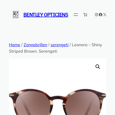
Ga
naar
BENTLEY OPTICIENS
Instagram
Faceboo
X
de
inhoud
Home
/
Zonnebrillen
/
serengeti
/ Leonora – Shiny
Striped Brown. Serengeti