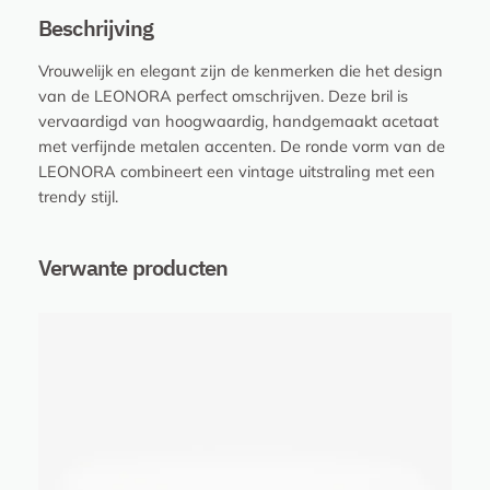
h
Beschrijving
i
Vrouwelijk en elegant zijn de kenmerken die het design
n
van de LEONORA perfect omschrijven. Deze bril is
y
vervaardigd van hoogwaardig, handgemaakt acetaat
S
met verfijnde metalen accenten. De ronde vorm van de
t
LEONORA combineert een vintage uitstraling met een
r
trendy stijl.
i
p
e
Verwante producten
d
B
r
o
w
n
.
S
e