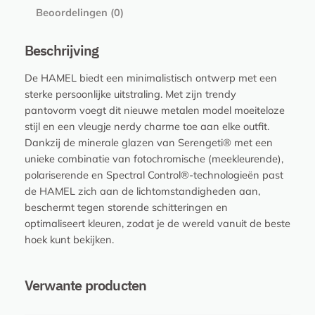
Beoordelingen (0)
9
2
7
Beschrijving
,
De HAMEL biedt een minimalistisch ontwerp met een
P
sterke persoonlijke uitstraling. Met zijn trendy
5
pantovorm voegt dit nieuwe metalen model moeiteloze
5
stijl en een vleugje nerdy charme toe aan elke outfit.
5
Dankzij de minerale glazen van Serengeti® met een
.
unieke combinatie van fotochromische (meekleurende),
S
polariserende en Spectral Control®-technologieën past
e
de HAMEL zich aan de lichtomstandigheden aan,
r
beschermt tegen storende schitteringen en
e
optimaliseert kleuren, zodat je de wereld vanuit de beste
n
hoek kunt bekijken.
g
e
t
Verwante producten
i
a