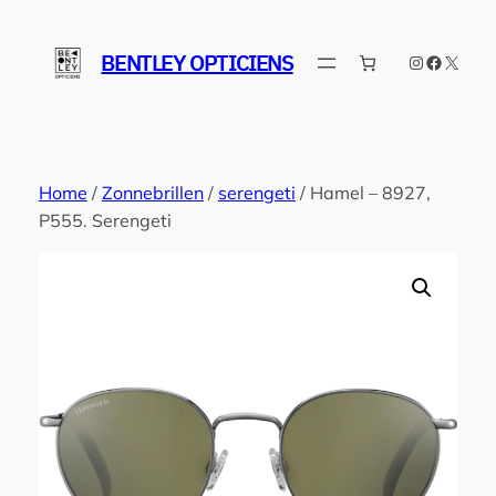
Ga
naar
BENTLEY OPTICIENS
Instagram
Faceboo
X
de
inhoud
Home
/
Zonnebrillen
/
serengeti
/ Hamel – 8927,
P555. Serengeti