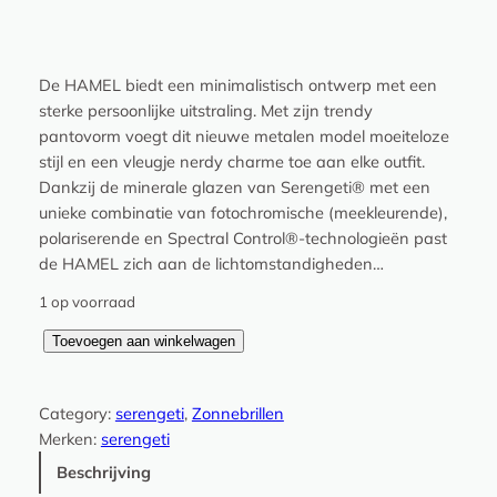
De HAMEL biedt een minimalistisch ontwerp met een
sterke persoonlijke uitstraling. Met zijn trendy
pantovorm voegt dit nieuwe metalen model moeiteloze
stijl en een vleugje nerdy charme toe aan elke outfit.
Dankzij de minerale glazen van Serengeti® met een
unieke combinatie van fotochromische (meekleurende),
polariserende en Spectral Control®-technologieën past
de HAMEL zich aan de lichtomstandigheden…
1 op voorraad
H
Toevoegen aan winkelwagen
a
m
Category:
serengeti
, 
Zonnebrillen
e
Merken:
serengeti
l
–
Beschrijving
8