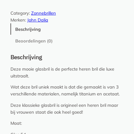
w
a
Category:
Zonnebrillen
y
Merken:
John Dalia
n
e
Beschrijving
–
Beoordelingen (0)
3
0
1
Beschrijving
.
Deze mooie glasbril is de perfecte heren bril die luxe
J
uitstraalt.
o
h
Wat deze bril uniek maakt is dat die gemaakt is van 3
n
verschillende materialen, namelijk titanium en acetaat.
D
a
Deze klassieke glasbril is origineel een heren bril maar
l
bij vrouwen staat die ook heel goed!
i
Maat:
a
a