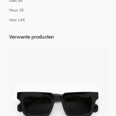
Glas 54
a
n
Neus 18
t
Veer 145
a
l
Verwante producten