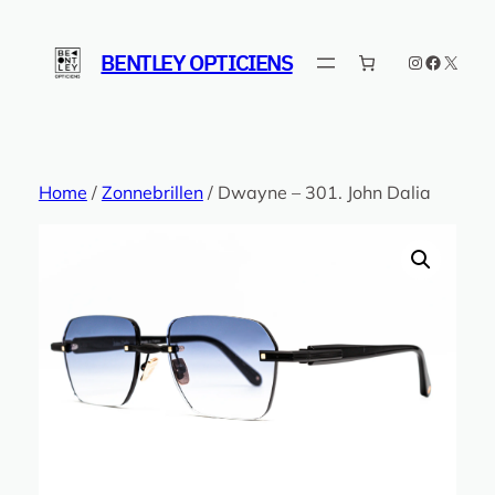
Ga
naar
BENTLEY OPTICIENS
Instagram
Faceboo
X
de
inhoud
Home
/
Zonnebrillen
/ Dwayne – 301. John Dalia