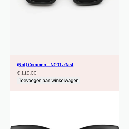
e
r
e
n
g
e
t
i
a
a
(Not) Common – NC01. Gast
n
€
119,00
t
Toevoegen aan winkelwagen
a
l