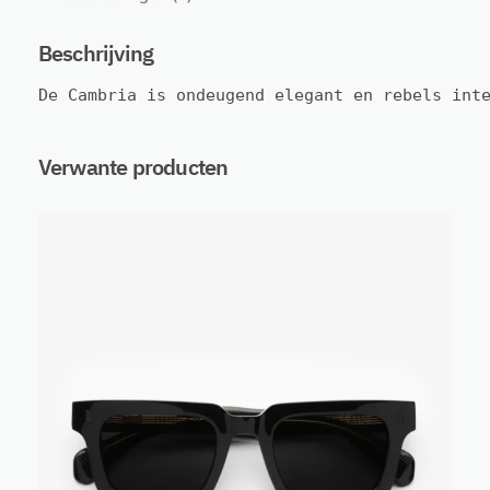
a
r
Beschrijving
g
De Cambria is ondeugend elegant en rebels int
e
–
C
Verwante producten
r
y
s
t
a
l
S
l
a
t
e
.
S