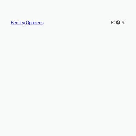
Instagram
Faceboo
TikTok
Bentley Opticiens