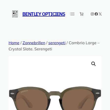
Ga
naar
BENTLEY OPTICIENS
Instagram
Faceboo
X
de
inhoud
Home
/
Zonnebrillen
/
serengeti
/ Cambria Large –
Crystal Slate. Serengeti