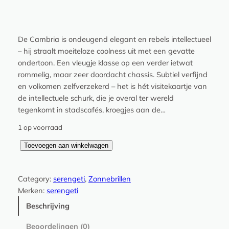
De Cambria is ondeugend elegant en rebels intellectueel
– hij straalt moeiteloze coolness uit met een gevatte
ondertoon. Een vleugje klasse op een verder ietwat
rommelig, maar zeer doordacht chassis. Subtiel verfijnd
en volkomen zelfverzekerd – het is hét visitekaartje van
de intellectuele schurk, die je overal ter wereld
tegenkomt in stadscafés, kroegjes aan de…
1 op voorraad
C
Toevoegen aan winkelwagen
a
m
Category:
serengeti
, 
Zonnebrillen
b
Merken:
serengeti
r
i
Beschrijving
a
Beoordelingen (0)
L